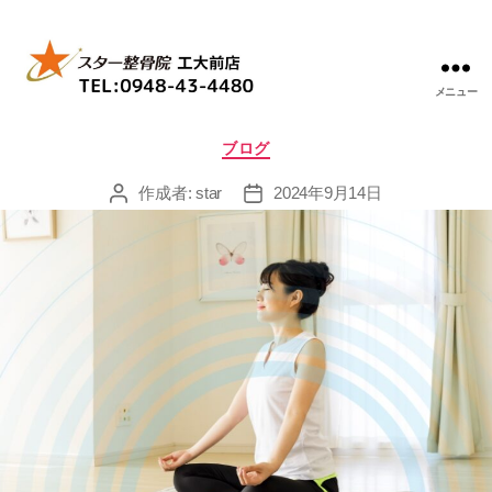
メニュー
ス
タ
カ
ブログ
ー
テ
整
ゴ
作成者:
star
2024年9月14日
投
投
骨
リ
稿
稿
院
ー
者
日
工
大
前
店