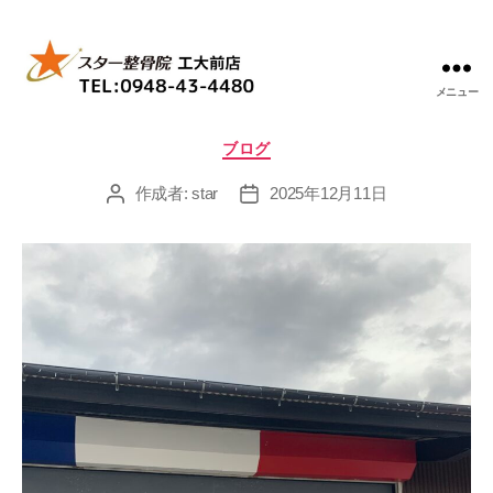
メニュー
ス
タ
カ
ブログ
ー
テ
整
ゴ
作成者:
star
2025年12月11日
投
投
骨
リ
稿
稿
院
ー
者
日
工
大
前
店